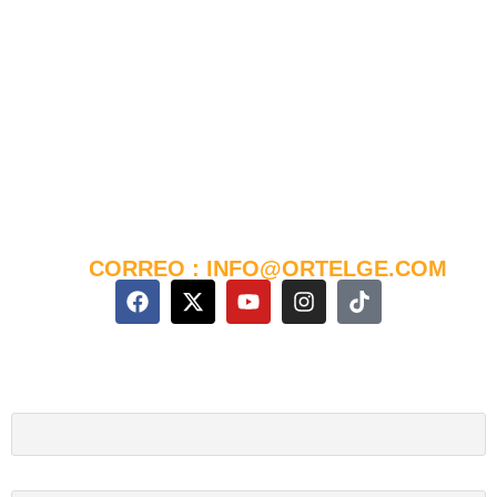
Telf : +240 555749741
WhatsApp : +240 555749741
Direccion :Bata,
Ngolo - Puerto, Barrio Biyendem
(a 100m del Hospital La Paz)
Telf : +240 555954138
WhatsApp : +240 555954138
CORREO : INFO@ORTELGE.COM
Boletín de noticias
Nombre y Apellidos
Correo electrónico