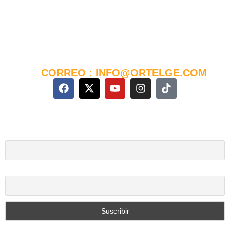
Ngolo - Puerto, Barrio Biyendem
(a 100m del Hospital La Paz)
Telf : +240 555954138
WhatsApp : +240 555954138
CORREO : INFO@ORTELGE.COM
Boletín de noticias
Nombre y Apellidos
Correo electrónico